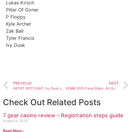
Lukas Kirsch
Pillar Of Goner
P Floppy
Kyle Archer
Zak Ball
Tyler Francis
Ivy Dusk
BOOK NOW
PREVIOUS
NEXT
ARTIST SPOTLIGHT: Ivy Dusk comeback
EDMB 2020 Food Stalls- All You Need To Know
Check Out Related Posts
7 gear casino review – Registration steps guide
August 6, 2026
Read More ›