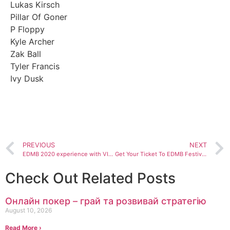
Lukas Kirsch
Pillar Of Goner
P Floppy
Kyle Archer
Zak Ball
Tyler Francis
Ivy Dusk
BOOK NOW
PREVIOUS
NEXT
EDMB 2020 experience with VIP UPGRADES!
Get Your Ticket To EDMB Festival 2020
Check Out Related Posts
Онлайн покер – грай та розвивай стратегію
August 10, 2026
Read More ›