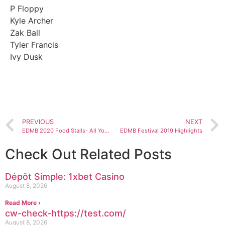
P Floppy
Kyle Archer
Zak Ball
Tyler Francis
Ivy Dusk
BOOK NOW
PREVIOUS
NEXT
EDMB 2020 Food Stalls- All You Need To Know
EDMB Festival 2019 Highlights
Check Out Related Posts
Dépôt Simple: 1xbet Casino
August 8, 2026
Read More ›
cw-check-https://test.com/
August 8, 2026